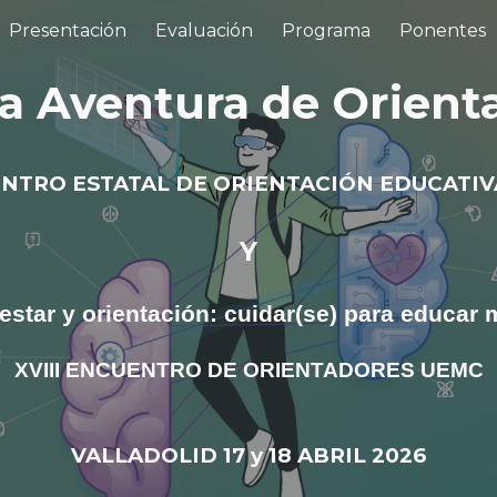
Presentación
Evaluación
Programa
Ponentes
ip to main content
Skip to navigat
La
A
ventura de
O
rient
ENTRO ESTATAL DE ORIENTACIÓN E
D
UCATIV
Y
estar y orientación: cuidar(se) para educar 
X
VIII ENCUENTRO DE ORIENTADORES UEMC
VALLADOLID 17 y 18 ABRIL 2026