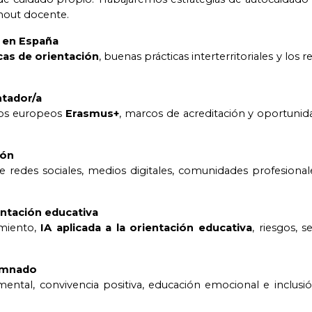
rnout docente.
a en España
as de orientación
, buenas prácticas interterritoriales y los
ntador/a
ctos europeos
Erasmus+
, marcos de acreditación y oportunid
ión
 redes sociales, medios digitales, comunidades profesional
ientación educativa
imiento,
IA aplicada a la orientación educativa
, riesgos, 
lumnado
mental, convivencia positiva, educación emocional e inclusi