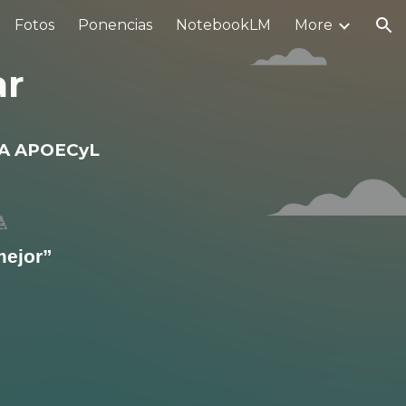
Fotos
Ponencias
NotebookLM
More
ion
ar
A APOECyL
mejor”