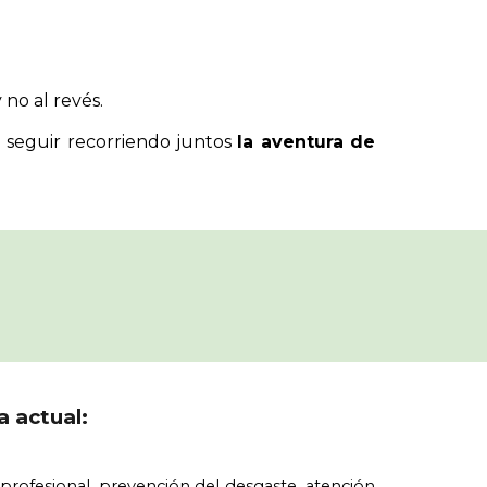
 no al revés.
a seguir recorriendo juntos
la aventura de
a actual:
profesional, prevención del desgaste, atención